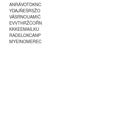
A
N
R
Á
V
O
T
D
K
N
C
Y
D
A
J
Ň
E
Š
R
S
Ž
O
V
Á
S
R
N
O
U
A
M
I
Č
E
V
V
T
H
R
Ž
Č
O
Ř
N
K
K
K
E
E
M
A
I
L
K
U
R
A
D
E
L
O
K
C
A
N
P
M
Y
E
I
N
O
M
E
R
E
C