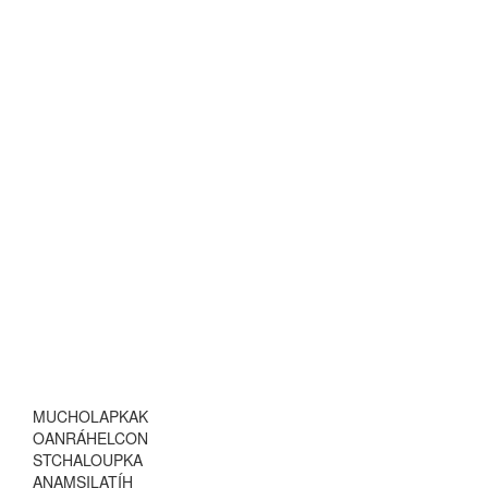
M
U
C
H
O
L
A
P
K
A
K
O
A
N
R
Á
H
E
L
C
O
N
S
T
C
H
A
L
O
U
P
K
A
A
N
A
M
S
I
L
A
T
Í
H