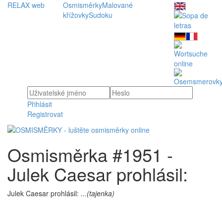
RELAX web
Osmisměrky
Malované
křížovky
Sudoku
Přihlásit
Registrovat
Osmisměrka #1951 -
Julek Caesar prohlásil:
Julek Caesar prohlásil:
...(tajenka)