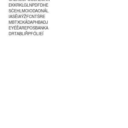
E
K
K
R
K
L
G
L
N
P
D
F
D
H
E
S
Č
E
H
L
M
O
I
O
D
A
O
N
Á
L
I
A
S
Ě
I
A
Ý
Ž
F
C
N
T
Š
R
E
M
B
T
X
C
K
Á
D
A
P
H
B
A
D
J
E
Y
É
Ě
A
R
E
P
O
S
B
A
N
K
A
D
R
T
A
B
L
I
Ř
P
F
Ó
L
I
E
Í