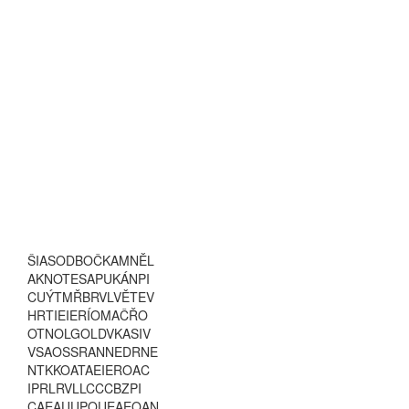
Š
I
A
S
O
D
B
O
Č
K
A
M
N
Ě
L
A
K
N
O
T
E
S
A
P
U
K
Á
N
P
I
C
U
Ý
T
M
Ř
B
R
V
L
V
Ě
T
E
V
H
R
T
I
E
I
E
R
Í
O
M
A
Č
Ř
O
O
T
N
O
L
G
O
L
D
V
K
A
S
I
V
V
S
A
O
S
S
R
A
N
N
E
D
R
N
E
N
T
K
K
O
A
T
A
E
I
E
R
O
A
C
I
P
R
L
R
V
L
L
C
C
C
B
Z
P
I
C
A
E
A
U
U
P
O
U
E
A
E
O
A
N