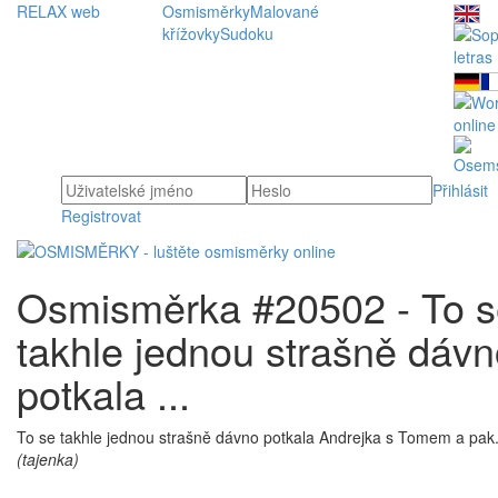
RELAX web
Osmisměrky
Malované
křížovky
Sudoku
Přihlásit
Registrovat
Osmisměrka #20502 - To s
takhle jednou strašně dáv
potkala ...
To se takhle jednou strašně dávno potkala Andrejka s Tomem a pak.
(tajenka)