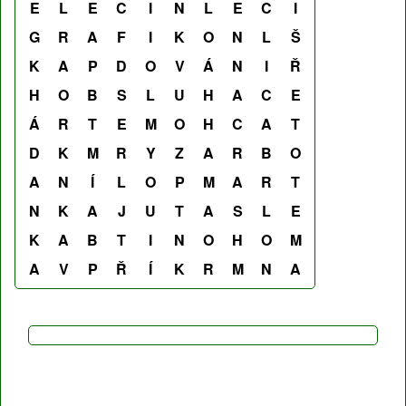
E
L
E
C
I
N
L
E
C
I
G
R
A
F
I
K
O
N
L
Š
K
A
P
D
O
V
Á
N
I
Ř
H
O
B
S
L
U
H
A
C
E
Á
R
T
E
M
O
H
C
A
T
D
K
M
R
Y
Z
A
R
B
O
A
N
Í
L
O
P
M
A
R
T
N
K
A
J
U
T
A
S
L
E
K
A
B
T
I
N
O
H
O
M
A
V
P
Ř
Í
K
R
M
N
A