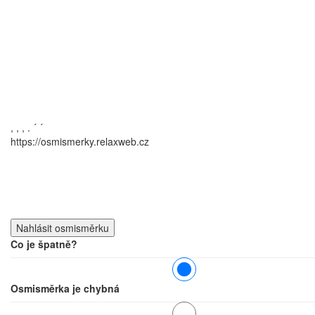
,
,
,
.
´
´
https://osmismerky.relaxweb.cz
Co je špatně?
Osmisměrka je chybná