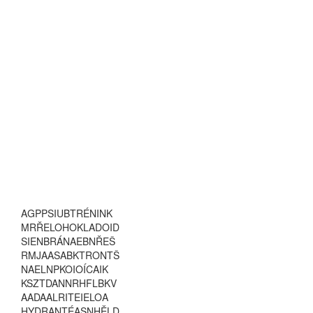
A
G
P
P
S
I
U
B
T
R
É
N
I
N
K
M
R
Ř
E
L
O
H
O
K
L
A
D
O
I
D
S
I
E
N
B
R
Á
N
A
E
B
N
Ř
E
Š
R
M
J
A
A
S
A
B
K
T
R
O
N
T
Š
N
A
E
L
N
P
K
O
I
O
Í
C
A
I
K
K
S
Z
T
D
A
N
N
R
H
F
L
B
K
V
A
A
D
A
A
L
R
I
T
E
I
E
L
O
A
H
Y
D
R
A
N
T
É
A
S
N
H
Ě
L
D