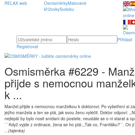
RELAX web
Osmisměrky
Malované
křížovky
Sudoku
Přihlásit
Registrovat
Osmisměrka #6229 - Manž
přijde s nemocnou manžel
k ...
Manžel přijde s nemocnou manželkou k doktorovi. Po vyšetření si za
jejího manžela a ten se ptá, jak svou ženu vyléčit. Doktor odpoví: ,,N
nejlepší by bylo nosit snídani do postele, neustále se o ni starat a opa
´´ Když vyjde z ordinace, žena se ho ptá:,,Tak co, Františku?´´. On jí
...(tajenka)