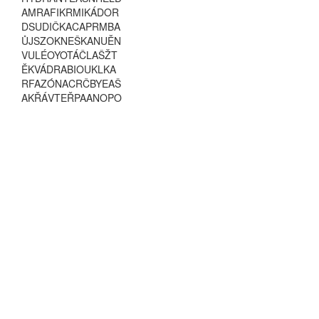
A
M
R
A
F
I
K
R
M
I
K
Á
D
O
R
D
S
U
D
I
Č
K
A
C
A
P
R
M
B
A
Ů
J
S
Z
O
K
N
E
Š
K
A
N
U
Ě
N
V
U
L
É
O
Y
O
T
Á
Č
L
A
Š
Ž
T
Ě
K
V
Á
D
R
A
B
I
O
U
K
L
K
A
R
F
A
Z
Ó
N
A
C
R
Č
B
Y
E
A
Š
A
K
Ř
Á
V
T
E
Ř
P
A
A
N
O
P
O