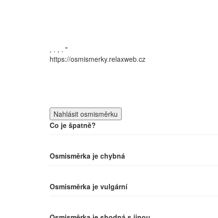
,
.
,
.
"
https://osmismerky.relaxweb.cz
Co je špatně?
Osmisměrka je chybná
Osmisměrka je vulgární
Osmisměrka je shodná s jinou