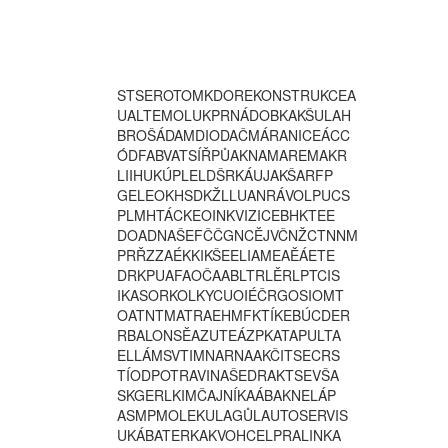
S
T
S
E
R
O
T
O
M
K
D
O
R
E
K
O
N
S
T
R
U
K
C
E
A
U
A
L
T
E
M
O
L
U
K
P
R
N
Á
D
O
B
K
A
K
Š
U
L
A
H
B
R
O
Š
Á
D
A
M
D
I
O
D
A
Č
M
Á
R
A
N
I
C
E
Á
C
C
Ó
D
F
A
B
V
A
T
S
Í
Ř
P
Ů
A
K
N
A
M
A
R
E
M
A
K
R
L
I
I
H
U
K
Ú
P
L
E
L
D
Š
R
K
Á
U
J
A
K
Š
A
R
F
P
G
E
L
E
O
K
H
S
D
K
Ž
L
L
U
A
N
R
Á
V
O
L
P
U
C
S
P
L
M
H
T
Á
C
K
E
O
I
N
K
V
I
Z
I
C
E
B
H
K
T
E
E
D
O
A
D
N
A
Š
E
F
Č
Č
G
N
C
Ě
J
V
Č
N
Ž
C
T
N
N
M
P
R
Ř
Z
Z
A
É
K
K
I
K
Š
E
E
L
I
A
M
E
A
Ě
Á
E
T
E
D
R
K
P
U
A
F
A
O
Č
A
A
B
L
T
R
L
Ě
R
L
P
T
C
I
S
I
K
A
S
O
R
K
O
L
K
Y
C
U
O
I
É
Č
R
G
O
S
I
O
M
T
O
A
T
N
T
M
A
T
R
A
E
H
M
F
K
T
Í
K
E
B
Ú
C
D
E
R
R
B
A
L
O
N
S
Ě
A
Z
U
T
E
Á
Z
P
K
A
T
A
P
U
L
T
A
E
L
L
Á
M
S
V
T
I
M
N
A
R
N
A
A
K
Č
I
T
S
E
C
R
S
T
Í
O
D
P
O
T
R
A
V
I
N
A
Š
E
D
R
A
K
T
S
E
V
Š
A
S
K
G
E
R
L
K
I
M
Č
A
J
N
Í
K
A
Á
B
A
K
N
E
L
Á
P
A
S
M
P
M
O
L
E
K
U
L
A
G
Ů
L
A
U
T
O
S
E
R
V
I
S
U
K
Á
B
A
T
E
R
K
A
K
V
O
H
C
E
L
P
R
A
L
I
N
K
A