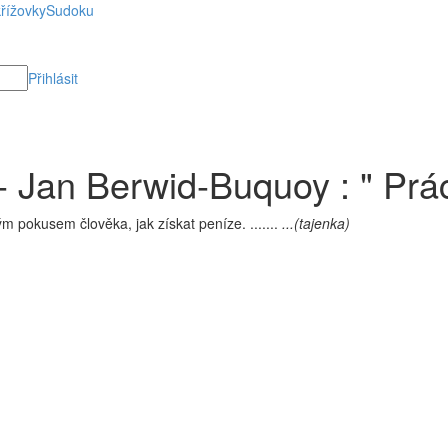
řížovky
Sudoku
Přihlásit
Jan Berwid-Buquoy : " Práce
m pokusem člověka, jak získat peníze. .......
...(tajenka)