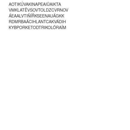
A
O
T
I
K
Ú
V
A
K
I
N
A
P
E
A
I
Ů
A
I
K
T
A
V
M
K
L
A
T
Ě
V
S
O
V
T
O
L
D
Z
C
V
R
N
O
V
Á
E
A
A
L
V
T
I
Ň
Í
Ř
K
S
E
E
N
A
U
Á
G
K
K
R
D
M
R
B
A
Á
C
I
H
L
A
N
T
C
A
K
V
Á
D
I
H
K
Y
B
P
O
R
K
E
T
O
D
T
R
I
K
O
L
Ó
R
A
Í
M