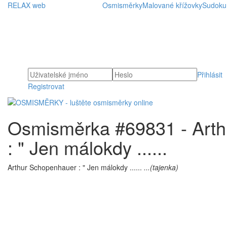
RELAX web
Osmisměrky
Malované křížovky
Sudoku
Přihlásit
Registrovat
Osmisměrka #69831 - Art
: " Jen málokdy ......
Arthur Schopenhauer : " Jen málokdy ......
...(tajenka)