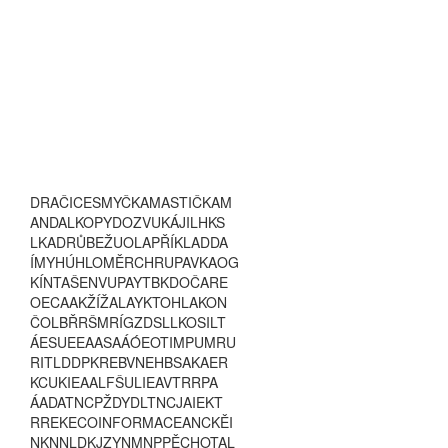
D
R
A
Č
I
C
E
S
M
Y
Č
K
A
M
A
S
T
I
Č
K
A
M
A
N
D
A
L
K
O
P
Y
D
O
Z
V
U
K
Á
J
I
L
H
K
S
L
K
A
D
R
Ů
B
E
Ž
U
O
L
A
P
Ř
Í
K
L
A
D
D
A
Í
M
Y
H
Ú
H
L
O
M
Ě
R
C
H
R
U
P
A
V
K
A
O
G
K
Í
N
T
A
Š
E
N
V
U
P
A
Y
T
B
K
D
O
Č
A
R
E
O
E
C
A
A
K
Ž
Í
Ž
A
L
A
Y
K
T
O
H
L
A
K
O
N
Č
O
L
B
Ř
R
Š
M
R
Í
G
Z
D
S
L
L
K
O
S
I
L
T
Á
E
S
U
E
E
A
A
S
A
Á
Ó
E
O
T
I
M
P
U
M
R
U
R
I
T
L
D
D
P
K
R
E
B
V
N
E
H
B
S
A
K
A
E
R
K
C
U
K
I
E
A
A
L
F
Š
U
L
I
E
A
V
T
R
R
P
A
Á
A
D
A
T
N
C
P
Ž
D
Y
D
L
T
N
C
J
A
I
E
K
T
R
R
E
K
E
C
O
I
N
F
O
R
M
A
C
E
A
N
C
K
Ě
I
N
K
N
N
L
D
K
J
Z
Y
N
M
N
P
P
Ě
C
H
O
T
A
L