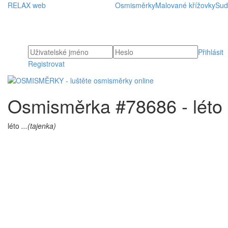
RELAX web
Osmisměrky
Malované křížovky
Sud
Přihlásit
Registrovat
Osmisměrka #78686 - léto
léto
...(tajenka)