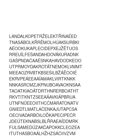
L
A
N
D
A
L
K
O
P
E
T
R
Ž
E
L
E
K
T
Ř
I
N
A
É
E
D
T
N
A
S
Á
B
O
L
K
Ř
R
Ě
M
O
L
H
Ú
A
K
S
U
R
B
K
I
A
É
O
O
K
U
K
A
P
L
E
C
I
D
E
P
X
E
J
Ž
Ě
T
U
O
S
R
R
E
U
Í
L
F
E
Š
A
N
D
A
H
D
O
V
Á
K
U
R
A
D
N
K
G
A
Š
P
N
D
A
Č
A
A
É
S
N
K
A
H
A
V
D
O
D
K
E
O
O
U
T
P
R
M
O
Y
D
A
K
R
O
T
Á
T
N
E
M
O
K
L
V
M
M
T
M
E
E
A
O
Z
R
V
B
T
K
B
S
E
Š
I
L
B
Ž
Á
Ě
O
O
I
É
E
K
R
V
P
E
Á
E
E
A
A
Í
A
M
A
K
L
V
I
R
T
K
N
K
K
N
N
K
A
S
R
C
M
Z
J
K
P
N
U
B
O
A
V
A
O
K
N
S
A
A
T
A
O
A
T
K
I
A
O
Á
T
D
R
T
H
N
R
E
R
B
O
A
T
H
T
R
K
V
T
I
T
K
N
T
Z
S
E
E
A
Á
A
V
K
I
Á
P
B
R
U
A
U
T
N
F
N
Ů
E
E
O
I
I
T
H
C
Č
M
A
R
A
T
O
N
A
T
V
G
N
I
E
D
T
L
M
A
T
L
A
Č
E
N
K
A
J
U
T
A
P
C
S
A
O
E
C
I
V
A
D
A
R
B
Ó
I
L
O
Ď
K
A
P
E
C
I
P
E
Č
R
J
D
E
Ú
T
E
K
N
A
B
S
L
B
L
Ř
R
A
E
A
Í
D
D
M
R
K
F
U
L
S
A
M
E
D
Ú
Z
A
K
Č
A
P
O
K
K
C
L
E
O
Z
E
A
I
T
U
T
H
A
S
B
O
A
Á
L
H
Ž
H
Z
S
Á
Č
I
I
V
Z
V
M