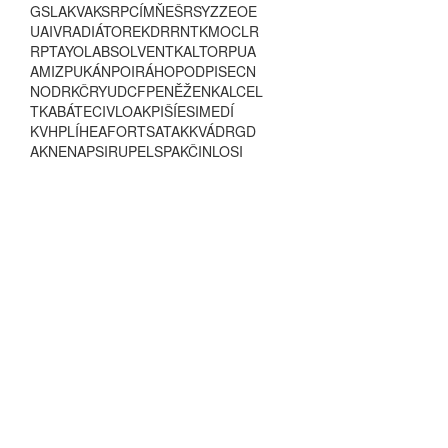
G
S
L
A
K
V
A
K
S
R
P
C
Í
M
Ň
E
Š
R
S
Y
Z
Z
E
O
E
U
A
I
V
R
A
D
I
Á
T
O
R
E
K
D
R
R
N
T
K
M
O
C
L
R
R
P
T
A
Y
O
L
A
B
S
O
L
V
E
N
T
K
A
L
T
O
R
P
U
A
A
M
I
Z
P
U
K
Á
N
P
O
I
R
Á
H
O
P
O
D
P
I
S
E
C
N
N
O
D
R
K
Č
R
Y
U
D
C
F
P
E
N
Ě
Ž
E
N
K
A
L
C
E
L
T
K
A
B
Á
T
E
C
I
V
L
O
A
K
P
I
Š
Í
E
S
I
M
E
D
Í
K
V
H
P
L
Í
H
E
A
F
O
R
T
S
A
T
A
K
K
V
Á
D
R
G
D
A
K
N
E
N
A
P
S
I
R
U
P
E
L
S
P
A
K
Č
I
N
L
O
S
I