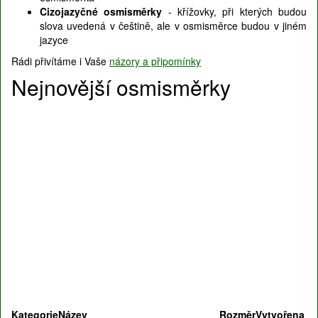
Cizojazyčné osmisměrky
- křížovky, při kterých budou
slova uvedená v češtině, ale v osmisměrce budou v jiném
jazyce
Rádi přivítáme i Vaše
názory a připomínky
Nejnovější osmisměrky
Kategorie
Název
Rozměr
Vytvořena