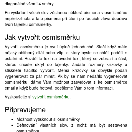
diagonálně všemi 4 směry.
Po vyškrtání všech slov zůstanou některá písmena v osmisměrce
nepřeškrtnuta a tato písmena při čtení po řádcích zleva doprava
tvoří tajenku osmisměrky.
Jak vytvořit osmisměrku
Vytvořit osmisměrku je nyní úplně jednoduché. Stačí když máte
nějaký oblíbený citát nebo vtip, o který byste se chtěli podělit s
ostatními. Rozdělíte text na úvodní text, který se zobrazí a část,
kterou chcete ukrýt do tajenky. Zadáte rozměry křížovky a
stisknete tlačítko vytvořit. Menší křížovky se obvykle podaří
vygenerovat za pár minut. Ak by se nám nedařilo vygenerovat
osmisměrku, dáme Vám možnost zaevidovat si ke osmisměrce
email a když bude hotová, odešleme Vám o tom informaci.
Vyzkoušejte si
vytvořit osmisměrku
.
Připravujeme
Možnost vytisknout si osmisměrky
Definování vlastních slov, z nichž má být sestavena
osmisměrka