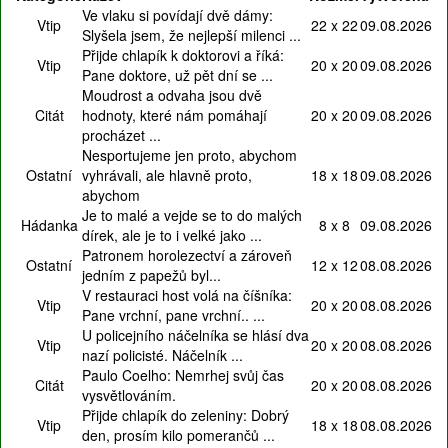
Ve vlaku si povídají dvě dámy:
Vtip
22 x 22
09.08.2026
Slyšela jsem, že nejlepší milenci ...
Přijde chlapík k doktorovi a říká:
Vtip
20 x 20
09.08.2026
Pane doktore, už pět dní se ...
Moudrost a odvaha jsou dvě
Citát
hodnoty, které nám pomáhají
20 x 20
09.08.2026
procházet ...
Nesportujeme jen proto, abychom
Ostatní
vyhrávali, ale hlavně proto,
18 x 18
09.08.2026
abychom
Je to malé a vejde se to do malých
Hádanka
8 x 8
09.08.2026
dírek, ale je to i velké jako ...
Patronem horolezectví a zároveň
Ostatní
12 x 12
08.08.2026
jedním z papežů byl...
V restauraci host volá na číšníka:
Vtip
20 x 20
08.08.2026
Pane vrchní, pane vrchní.. ...
U policejního náčelníka se hlásí dva
Vtip
20 x 20
08.08.2026
nazí policisté. Náčelník ...
Paulo Coelho: Nemrhej svůj čas
Citát
20 x 20
08.08.2026
vysvětlováním.
Přijde chlapík do zeleniny: Dobrý
Vtip
18 x 18
08.08.2026
den, prosím kilo pomerančů ...