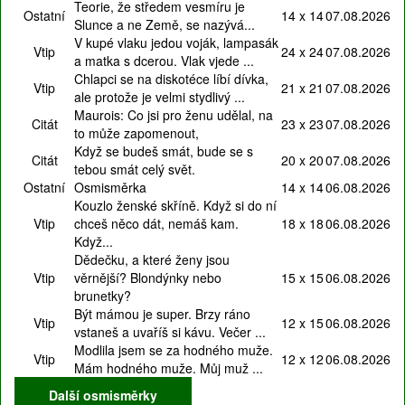
Teorie, že středem vesmíru je
Ostatní
14 x 14
07.08.2026
Slunce a ne Země, se nazývá...
V kupé vlaku jedou voják, lampasák
Vtip
24 x 24
07.08.2026
a matka s dcerou. Vlak vjede ...
Chlapci se na diskotéce líbí dívka,
Vtip
21 x 21
07.08.2026
ale protože je velmi stydlivý ...
Maurois: Co jsi pro ženu udělal, na
Citát
23 x 23
07.08.2026
to může zapomenout,
Když se budeš smát, bude se s
Citát
20 x 20
07.08.2026
tebou smát celý svět.
Ostatní
Osmisměrka
14 x 14
06.08.2026
Kouzlo ženské skříně. Když si do ní
Vtip
chceš něco dát, nemáš kam.
18 x 18
06.08.2026
Když...
Dědečku, a které ženy jsou
Vtip
věrnější? Blondýnky nebo
15 x 15
06.08.2026
brunetky?
Být mámou je super. Brzy ráno
Vtip
12 x 15
06.08.2026
vstaneš a uvaříš si kávu. Večer ...
Modlila jsem se za hodného muže.
Vtip
12 x 12
06.08.2026
Mám hodného muže. Můj muž ...
Další osmisměrky