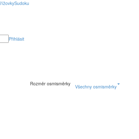
řížovky
Sudoku
Přihlásit
Rozměr osmisměrky
Všechny osmisměrky