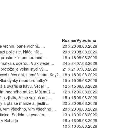
Rozměr
Vytvořena
 vrchní, pane vrchní.. ...
20 x 20
08.08.2026
zí policisté. Náčelník ...
20 x 20
08.08.2026
 prosím kilo pomerančů ...
18 x 18
08.08.2026
matka s dcerou. Vlak vjede ...
24 x 24
07.08.2026
protože je velmi stydlivý ...
21 x 21
07.08.2026
chceš něco dát, nemáš kam. Když...
18 x 18
06.08.2026
 Blondýnky nebo brunetky?
15 x 15
06.08.2026
 a uvaříš si kávu. Večer ...
12 x 15
06.08.2026
ám hodného muže. Můj muž ...
12 x 12
06.08.2026
a zjistíš, že se vejdeš do ...
15 x 15
06.08.2026
 a ptá se manžela, jestli ...
20 x 20
06.08.2026
u, vím všechno, vím všechno ...
20 x 20
06.08.2026
telce. Seděla za psacím ...
13 x 13
06.08.2026
 v Boha je
16 x 16
06.08.2026
10 x 10
05.08.2026