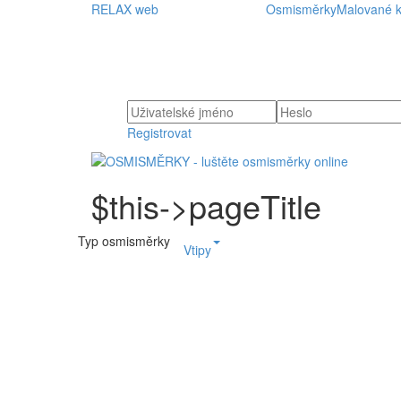
RELAX web
Osmisměrky
Malované k
Registrovat
$this->pageTitle
Typ osmisměrky
Vtipy