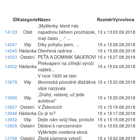
ID
Kategorie
Název
Rozměr
Vytvořena
„Myšlenky, které nás
14133
Citát
napadnou během procházek,
13 x 13
03.09.2018
mají často _ .“ ...
14047
Vtip
Díky pohybu jsem, ...
15 x 15
28.08.2018
14045
Hádanka
Otevřená radnice -
15 x 15
28.08.2018
14023
Ostatní
PEŤA A DOMINIK SAUEROVI
15 x 15
27.08.2018
Překvapení na zítřejší výročí
14002
Hádanka
15 x 15
24.08.2018
najdeš...
V roce 1920 se tato
13978
Vtip
škvorecká původně dlážděná
15 x 15
20.08.2018
ulice nazývala
„Drahý, vstávej, už jede
13966
Vtip
15 x 15
20.08.2018
autobus!”
13957
Ostatní
V Židenicích
15 x 15
19.08.2018
13948
Hádanka
Co je to?
15 x 15
17.08.2018
13932
Vtip
Dejte nám svůj hlas, protože
15 x 15
15.08.2018
13805
Ostatní
Dědovi k narozeninám
15 x 15
03.08.2018
Vyškrtejte uvedená slova.
13798
Ostatní
Zbylá písmena vytvoří
15 x 15
02.08.2018