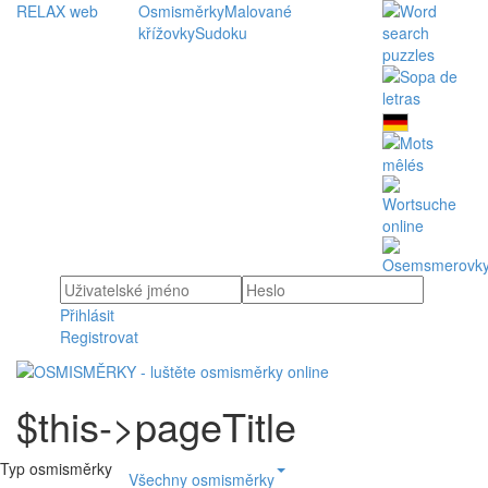
RELAX web
Osmisměrky
Malované
křížovky
Sudoku
Přihlásit
Registrovat
$this->pageTitle
Typ osmisměrky
Všechny osmisměrky