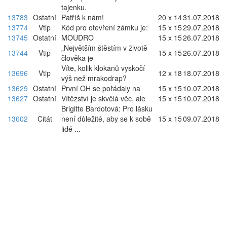
tajenku.
13783
Ostatní
Patříš k nám!
20 x 14
31.07.2018
13774
Vtip
Kód pro otevření zámku je:
15 x 15
29.07.2018
13745
Ostatní
MOUDRO
15 x 15
26.07.2018
„Největším štěstím v životě
13744
Vtip
15 x 15
26.07.2018
člověka je
Víte, kolik klokanů vyskočí
13696
Vtip
12 x 18
18.07.2018
výš než mrakodrap?
13629
Ostatní
První OH se pořádaly na
15 x 15
10.07.2018
13627
Ostatní
Vítězství je skvělá věc, ale
15 x 15
10.07.2018
Brigitte Bardotová: Pro lásku
13602
Citát
není důležité, aby se k sobě
15 x 15
09.07.2018
lidé ...