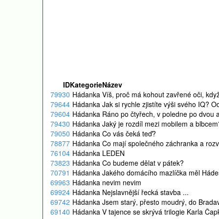
ID
Kategorie
Název
79930
Hádanka
Víš, proč má kohout zavřené oči, kd
79644
Hádanka
Jak si rychle zjistíte výši svého IQ? 
79604
Hádanka
Ráno po čtyřech, v poledne po dvou a
79430
Hádanka
Jaký je rozdíl mezi mobilem a blbcem
79050
Hádanka
Co vás čeká teď?
78877
Hádanka
Co mají společného záchranka a rozv
76104
Hádanka
LEDEN
73823
Hádanka
Co budeme dělat v pátek?
70791
Hádanka
Jakého domácího mazlíčka měl Háde
69963
Hádanka
nevim nevim
69924
Hádanka
Nejslavnější řecká stavba ...
69742
Hádanka
Jsem starý, přesto moudrý, do Bradavic
69140
Hádanka
V tajence se skrývá trilogie Karla Čap