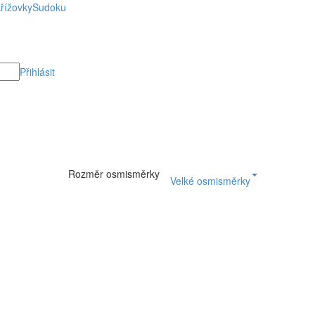
řížovky
Sudoku
Přihlásit
Rozměr osmisměrky
Velké osmisměrky